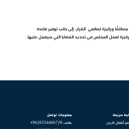
 منطلقًا وركيزة لصانعي القرار، إلى جانب توفير قاعدة
ت ركيزة لعمل المجلس في تحديد القضايا التي سيعمل عليها.
بط سريعة
معلومات تواصل
ع أطفال الاردن
هاتف: 96265544667/8+